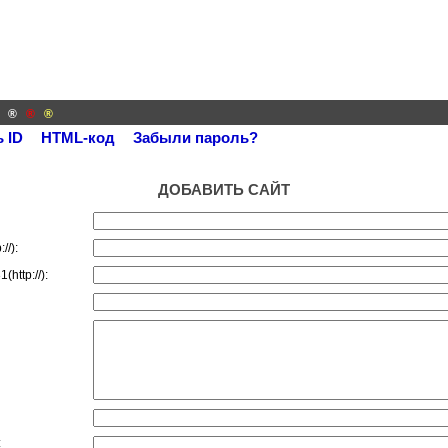
й
®
®
®
 ID
HTML-код
Забыли пароль?
ДОБАВИТЬ САЙТ
//):
http://):
: